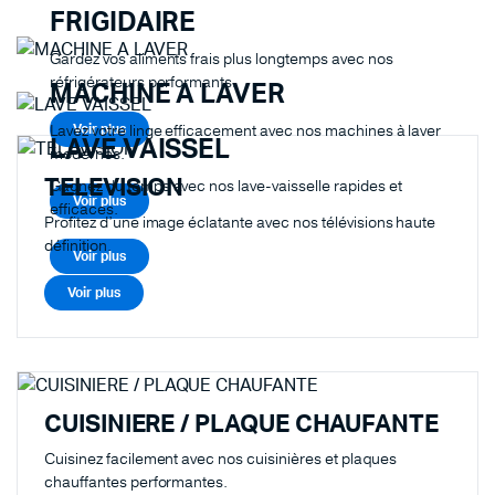
FRIGIDAIRE
Gardez vos aliments frais plus longtemps avec nos
réfrigérateurs performants.
MACHINE A LAVER
Lavez votre linge efficacement avec nos machines à laver
Voir plus
LAVE VAISSEL
modernes.
TELEVISION
Gagnez du temps avec nos lave-vaisselle rapides et
Voir plus
efficaces.
Profitez d’une image éclatante avec nos télévisions haute
définition.
Voir plus
Voir plus
CUISINIERE / PLAQUE CHAUFANTE
Cuisinez facilement avec nos cuisinières et plaques
chauffantes performantes.