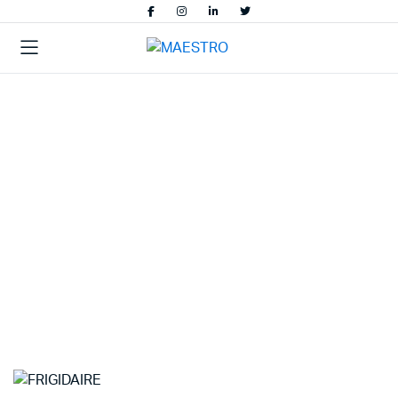
Électroménager de Qualité
pour Votre Confort
Découvrez notre large gamme d’appareils
électroménagers conçus pour faciliter votre quotidien.
Performance, innovation et durabilité au service de votre
maison.
Voir plus